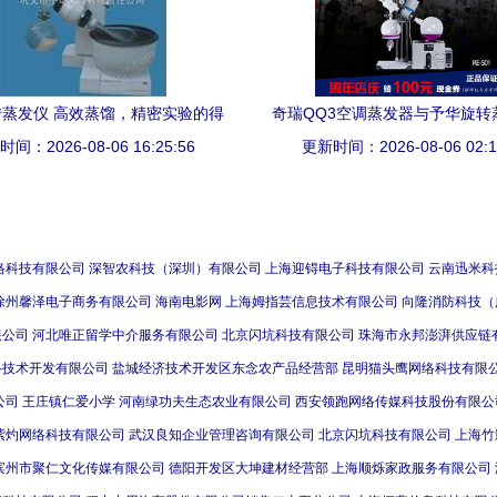
蒸发仪 高效蒸馏，精密实验的得
奇瑞QQ3空调蒸发器与予华旋转
间：2026-08-06 16:25:56
力助手
汽车配件到实验室设备的技
更新时间：2026-08-06 02:1
络科技有限公司
深智农科技（深圳）有限公司
上海迎锝电子科技有限公司
云南迅米科
徐州馨泽电子商务有限公司
海南电影网
上海姆指芸信息技术有限公司
向隆消防科技（
限公司
河北唯正留学中介服务有限公司
北京闪坑科技有限公司
珠海市永邦澎湃供应链
络技术开发有限公司
盐城经济技术开发区东念农产品经营部
昆明猫头鹰网络科技有限
公司
王庄镇仁爱小学
河南绿功夫生态农业有限公司
西安领跑网络传媒科技股份有限公
紫灼网络科技有限公司
武汉良知企业管理咨询有限公司
北京闪坑科技有限公司
上海竹
滨州市聚仁文化传媒有限公司
德阳开发区大坤建材经营部
上海顺烁家政服务有限公司