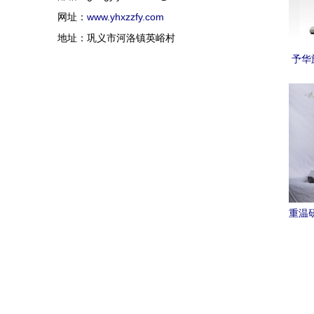
网址：
www.yhxzzfy.com
地址：巩义市河洛镇英峪村
予华
浓缩
重温研
旋转