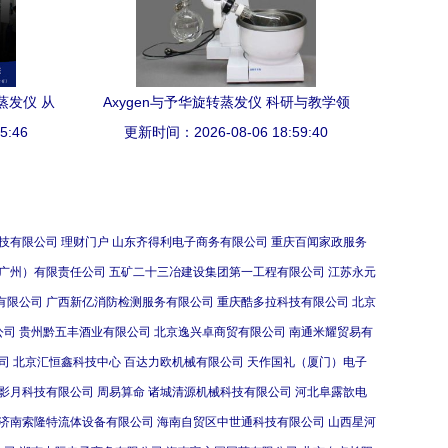
蒸发仪 从
Axygen与予华旋转蒸发仪 科研与教学领
术解析
5:46
更新时间：2026-08-06 18:59:40
域的得力助手
技有限公司
理财门户
山东齐得利电子商务有限公司
重庆百闻家政服务
广州）有限责任公司
五矿二十三冶建设集团第一工程有限公司
江苏永元
有限公司
广西新亿消防检测服务有限公司
重庆酷多拉科技有限公司
北京
公司
贵州黔五丰酒业有限公司
北京逸兴卓商贸有限公司
南通米耀贸易有
司
北京汇恒鑫科技中心
百达力欧机械有限公司
天作国礼（厦门）电子
影月科技有限公司
周易算命
诸城清源机械科技有限公司
河北阜露歆电
济南索隆特流体设备有限公司
海南自贸区中世通科技有限公司
山西星河