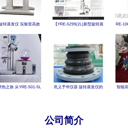
旋转蒸发仪 实验室高效
【YRE-5299(2L)新型旋转蒸
RE-1
的理想选择——YRE-
发仪,巩义予华最优惠!0371-
仪 实
2010Z系列产品解析
64285599】价格,厂家,图片,
其他实验室仪器、配套设备,
巩义市予华仪器有限责任公
司-
热之旅 从YRE-501-5L
巩义予华仪器 旋转蒸发仪的
智能高
蒸发仪到”予华“系统进化
创新者与实践者
之美
公司简介